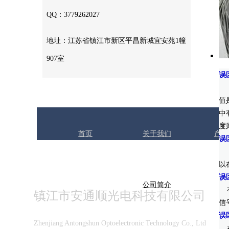
QQ：3779262027
地址：江苏省镇江市新区平昌新城宜安苑1幢
907室
误
电
值
中
度
首页
关于我们
产品
误
早
以
误
公司简介
镇江市安通顺光电科技有限公司
信
误
Zhenjiang Antongshun Optoelectronic Technology Co., Ltd
在