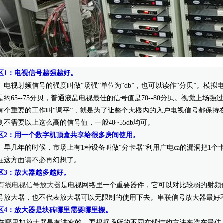
区1：电视信号越强越好。
视射频信号的强度叫做“场强”单位为“db”，也可以读作“分贝”。模拟
是约65--75分贝，普通液
晶电视最佳的信号值是70--80分贝。视觉上场
有个重要的工作叫“调平”，就是为了让整个大楼内的入户电视信号都保持在
则不需要以上这么高的信号值，一般40~55
db均可。
中心
工程案例
解决方案
技术支持
区2：用一个数字机顶盒共享给很多房间使用。
几年的时候，市场上有1种设备叫做“分卡器”利用广电ca的漏洞把1个
在这方面请不必再幻想了。
电话：18168687568
区3：放大器越多越好。
有线电视信号放大器
是电视网络里一个重要器件，它可以对比较弱的射频
QQ：3779262027
号放大器，也不代表放大器可以无限制的使用下去。串联信号放大器最好
区4：放大器是块砖哪里需要哪里搬。
地址：江苏省镇江市新区平昌新城宜安苑1幢907室
哪里加放大器是有讲究的，要根据场所的不同布线结构方法来选在最佳