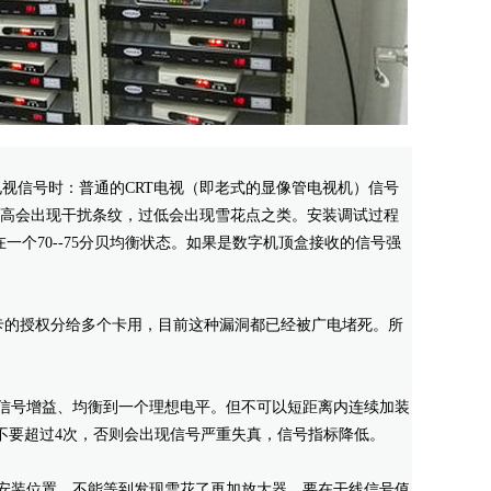
电视信号时：普通的C
RT电视（即
老式的显像管
电视机）
信号
强过高会出现干扰条纹，过低会出现雪花点之类。安装调试过程
一个70--75分贝均衡状态。如果是数字机顶盒接收的信号强
新闻动态
联系我们
卡的授权分给多个卡用，目前这种漏洞都已经被广电堵死。所
公司新闻
信号增益、均衡到一个理想电平。但不可以短距离内连续加装
不要超过4次，否则会出现信号严重失真，信号指标降低。
安装位置，不能等到发现雪花了再加放大器，要在干线信号值