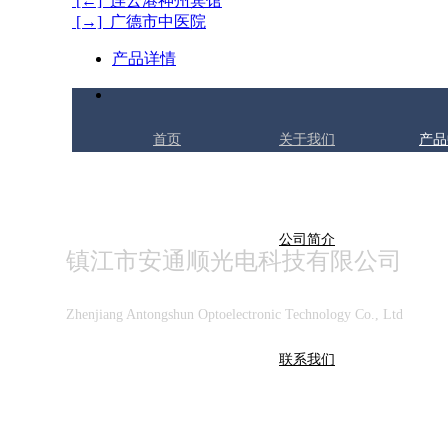
[←] 连云港神州宾馆
[→] 广德市中医院
产品详情
首页
关于我们
产品
公司简介
镇江市安通顺光电科技有限公司
Zhenjiang Antongshun Optoelectronic Technology Co., Ltd
联系我们