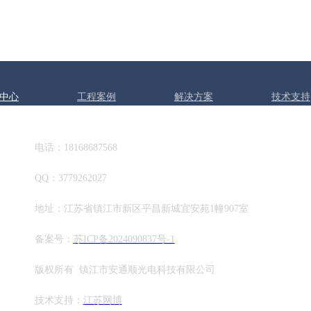
中心
工程案例
解决方案
技术支持
电话：18168687568
QQ：3779262027
地址：江苏省镇江市新区平昌新城宜安苑1幢907室
备案号：
苏ICP备2024090837号-1
版权所有 镇江市安通顺光电科技有限公司
技术支持：
江苏网博